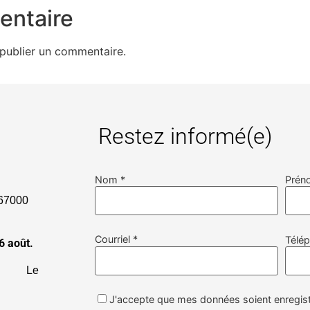
entaire
publier un commentaire.
Restez informé(e)
Nom *
Prén
000
Courriel *
Télé
6 août.
19h
Le
J'accepte que mes données soient enregist