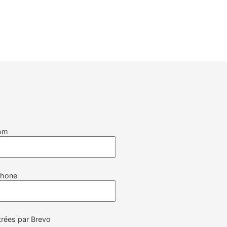
om
phone
rées par Brevo