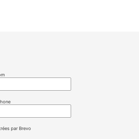
om
phone
rées par Brevo