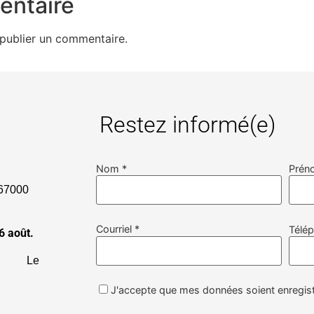
entaire
publier un commentaire.
Restez informé(e)
Nom *
Prén
000
Courriel *
Télé
6 août.
19h
Le
J'accepte que mes données soient enregist