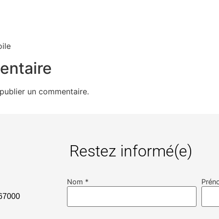
oile
entaire
publier un commentaire.
Restez informé(e)
Nom *
Prén
000