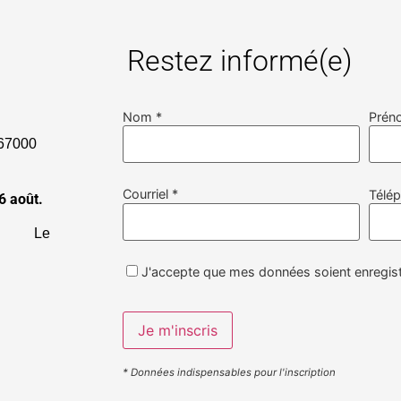
Restez informé(e)
Nom *
Prén
000
Courriel *
Télé
6 août.
19h
Le
J'accepte que mes données soient enregist
* Données indispensables pour l'inscription