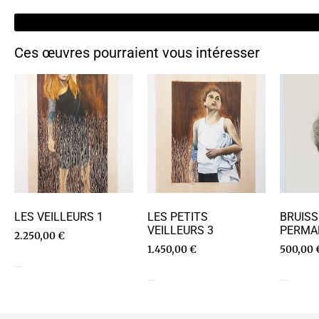
Ces œuvres pourraient vous intéresser
LES VEILLEURS 1
LES PETITS
BRUIS
VEILLEURS 3
PERMA
2.250,00
€
1.450,00
€
500,00
Ajouter au panier
Ajouter au panier
Ajouter au panier