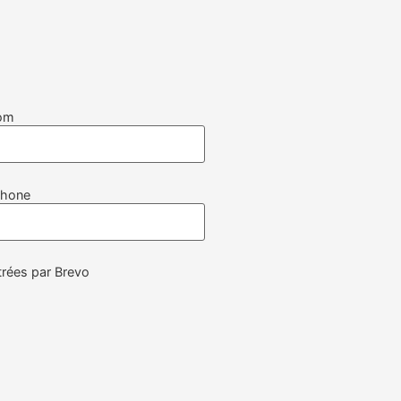
om
phone
rées par Brevo