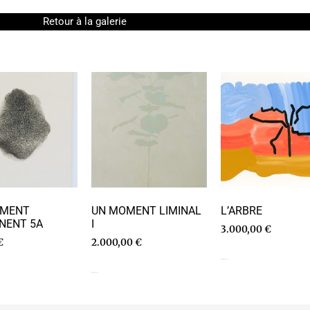
Retour à la galerie
SMENT
UN MOMENT LIMINAL
L’ARBRE
NENT 5A
I
3.000,00
€
€
2.000,00
€
Ajouter au panier
Ajouter au panier