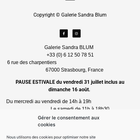
Copyright © Galerie Sandra Blum
Galerie Sandra BLUM
+33 (0) 6 12 50 78 51
6 rue des charpentiers
67000 Strasbourg, France
PAUSE ESTIVALE du vendredi 31 juillet inclus au
dimanche 16 août.
Du mercredi au vendredi de 14h à 19h
Le samedi de 11h à 18h30
et sur rendez-vous
Gérer le consentement aux
cookies
* Les prix sont indiqués en euros HT
TVA non applicable, article 293B du code général des
Nous utilisons des cookies pour optimiser notre site